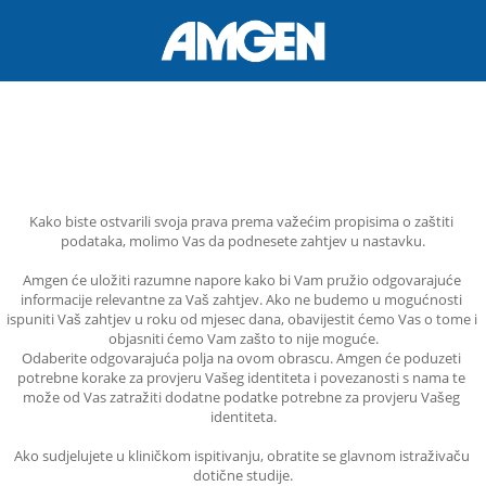
Kako biste ostvarili svoja prava prema važećim propisima o zaštiti 
podataka, molimo Vas da podnesete zahtjev u nastavku.
Amgen će uložiti razumne napore kako bi Vam pružio odgovarajuće 
informacije relevantne za Vaš zahtjev. Ako ne budemo u mogućnosti 
ispuniti Vaš zahtjev u roku od mjesec dana, obavijestit ćemo Vas o tome i 
objasniti ćemo Vam zašto to nije moguće.
Odaberite odgovarajuća polja na ovom obrascu. Amgen će poduzeti 
potrebne korake za provjeru Vašeg identiteta i povezanosti s nama te 
može od Vas zatražiti dodatne podatke potrebne za provjeru Vašeg 
identiteta.
Ako sudjelujete u kliničkom ispitivanju, obratite se glavnom istraživaču 
dotične studije.