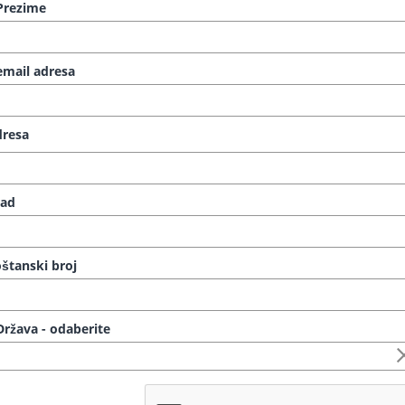
rezime
mail adresa
resa
rad
štanski broj
ržava - odaberite