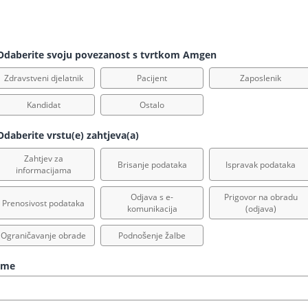
daberite svoju povezanost s tvrtkom Amgen
Zdravstveni djelatnik
Pacijent
Zaposlenik
Kandidat
Ostalo
daberite vrstu(e) zahtjeva(a)
Zahtjev za
Brisanje podataka
Ispravak podataka
informacijama
Odjava s e-
Prigovor na obradu
Prenosivost podataka
komunikacija
(odjava)
Ograničavanje obrade
Podnošenje žalbe
Ime